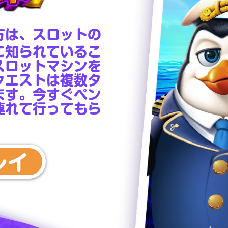
方は、スロットの
に知られているこ
スロットマシンを
クエストは複数タ
ます。今すぐペン
連れて行ってもら
レイ