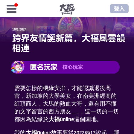
登入
首頁
10/5/2024
跨界友情誕新篇，大福風雲韻
免費福金
相連
樂享商城
匿名玩家
核心玩家
序號儲值
需要怎樣的機緣安排，才能認識退役高
樂享俱樂部
官，新加坡的大學美女，在南美洲經商的
紅頂商人，大馬的熱血大哥，還有用不懂
至尊俱樂部
的文字留言的西方朋友 ……，這一切的一切
都因為結緣於
大福Online
這個園地。
遊戲資訊
我的
大福Online
故事要從2022/8/13說起……那