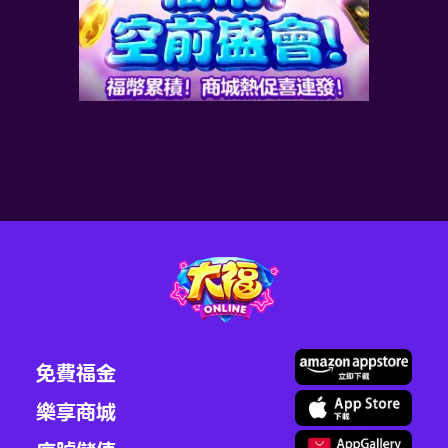
！
福幣商城專屬 累充送豪
禮！
2026-08-06
最新資訊
了解更多>
免費福金
樂享商城