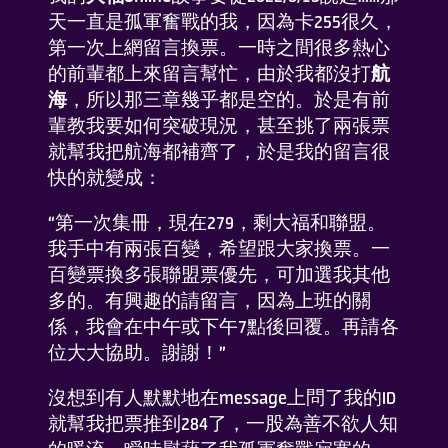
天一直是孤軍奮戰的我，因為卡255很久，
了解我們
第一次上網留言換票。一時之間很多熱心
的前輩都上來留言幫忙，由於我都沒打
航
FAQ
海
，所以那三章幾乎都是空的。於是有前
輩教我要如何突破現況，甚至挑了兩張票
就幫我把航海都補齊了，於是我的留言很
聯係我們
快的就變成：
“第一次集冊，現在279，剩大福和聯盟。
我手中有兩張百變，希望跟大家換票。一
百變票換多張聯盟票優先，可加選我其他
多的。有興趣的請留言，因為上班的關
添加到桌面
係，我會在中午或下午7點後回覆。再請各
位大大協助。謝謝！”
沒想到有人默默地在message上問了我的ID
就幫我把票推到284了，一股為善不欲人知