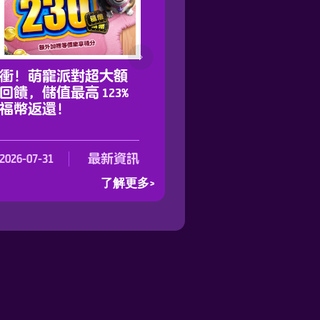
衝！萌寵派對超大額
鵲橋來送福，儲 GASH
回饋，儲值最高 123%
享加碼、萬福幣瘋搶
福幣返還！
抽！
2026-07-31
最新資訊
2026-07-30
最新資
了解更多>
了解