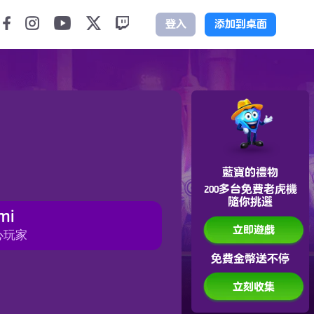
登入
添加到桌面
藍寶的禮物
200多台免費老虎機
隨你挑選
mi
立即遊戲
心玩家
免費金幣送不停
立刻收集