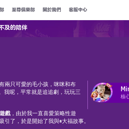
部
至尊俱樂部
關於我們
客服中心
不及的陪伴
有兩只可愛的毛小孩，咪咪和布
Mi
歲。我呢，平常就是追追劇，玩玩三
核
p遊戲
，由於我一直喜愛策略性遊
吸引了，於是開始了我與#大福故事。