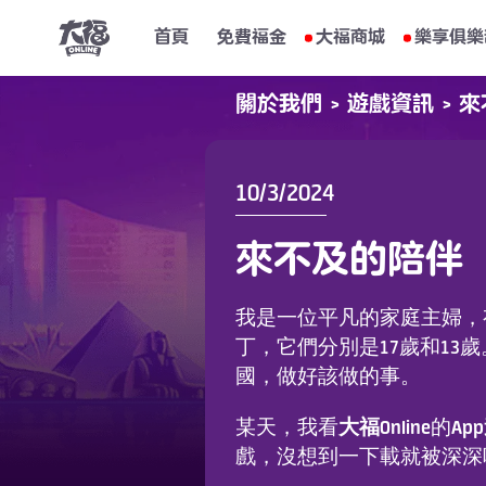
首頁
免費福金
大福商城
樂享俱樂
關於我們
>
遊戲資訊
>
來
10/3/2024
來不及的陪伴
我是一位平凡的家庭主婦，
丁，它們分別是17歲和13
國，做好該做的事。
大福Online
Ap
某天，我看
的
戲，沒想到一下載就被深深