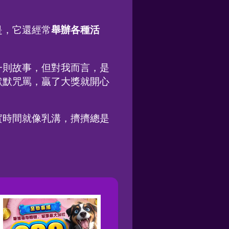
舉辦各種活
是，它還經常
一則故事，但對我而言，是
默默咒罵，贏了大獎就開心
實時間就像乳溝，擠擠總是