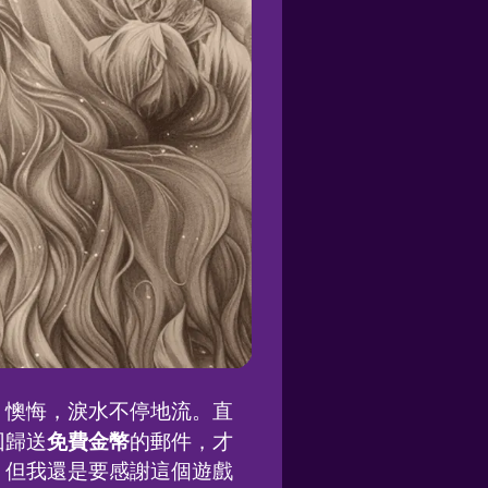
、懊悔，淚水不停地流。直
免費金幣
回歸送
的郵件，才
，但我還是要感謝這個遊戲