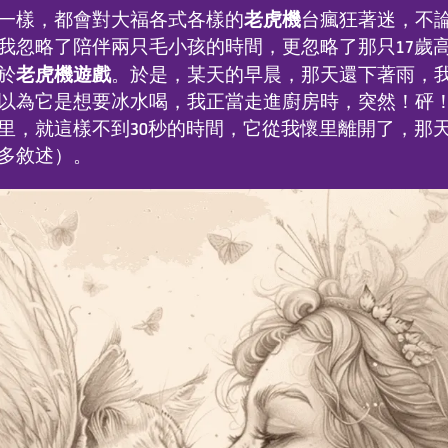
老虎機
一樣，都會對大福各式各樣的
台瘋狂著迷，不
我忽略了陪伴兩只毛小孩的時間，更忽略了那只17歲
老虎機遊戲
於
。於是，某天的早晨，那天還下著雨，
以為它是想要冰水喝，我正當走進廚房時，突然！砰
里，就這樣不到30秒的時間，它從我懷里離開了，那
多敘述）。