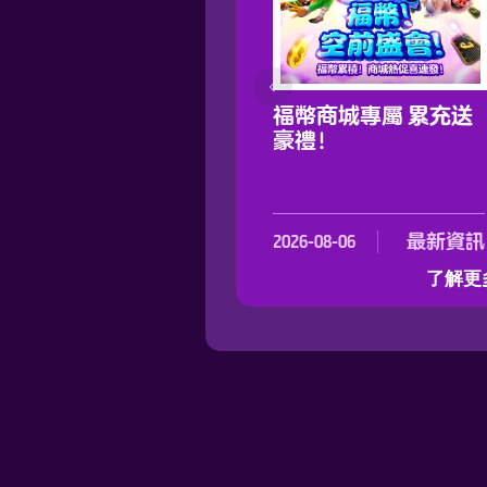
即日起：首次儲值升
福幣商城專屬 累充送
級！最高送40%加碼！
豪禮！
023-08-11
最新資訊
2026-08-06
最新資訊
了解更多>
了解更