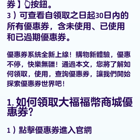
券】👆按鈕。
3）可查看自領取之日起30日內的
所有優惠券，含未使用、已使用
和已過期優惠券。
優惠券系統全新上線！購物新體驗，優惠
不停，快樂無疆！通過本文，您將了解如
何領取，使用，查詢優惠券，讓我們開始
探索優惠券世界吧！
1. 如何領取大福福幣商城優
惠券？
1）點擊優惠券進入官網