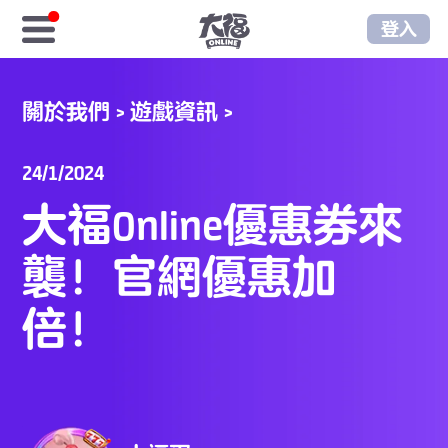
登入
首頁
關於我們
>
遊戲資訊
>
免費福金
24/1/2024
樂享商城
大福Online優惠券來
序號儲值
襲！官網優惠加
樂享俱樂部
倍！
至尊俱樂部
遊戲資訊