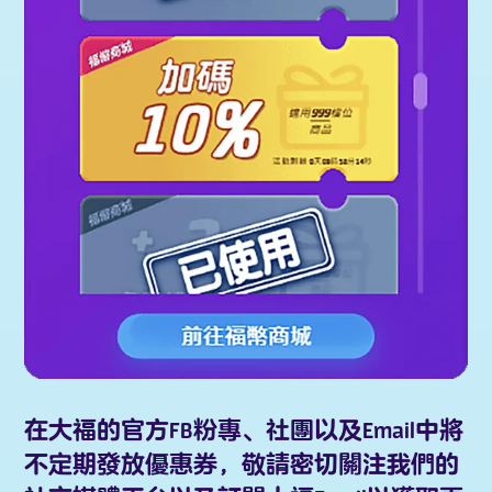
在大福的官方
FB粉專
、社團以及Email中將
不定期發放優惠券，敬請密切關注我們的