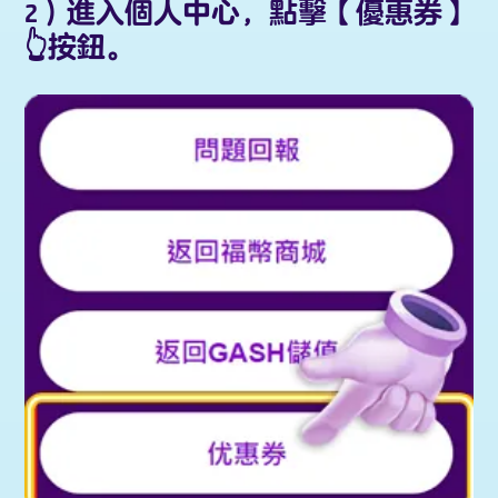
2）進入個人中心，點擊【優惠券】
👆按鈕。