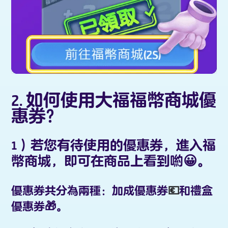
2. 如何使用大福福幣商城優
惠券？
1）若您有待使用的優惠券，進入福
幣商城，即可在商品上看到喲😀。
優惠券共分為兩種：加成優惠券
💶
和禮盒
優惠券🎁。