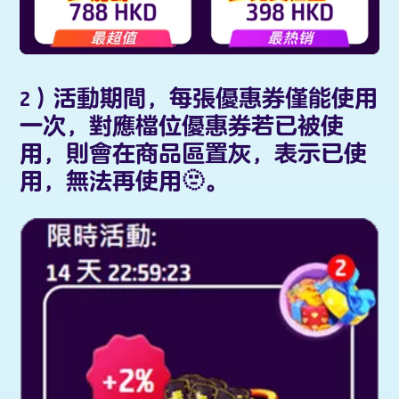
2）活動期間，每張優惠券僅能使用
一次，對應檔位優惠券若已被使
用，則會在商品區置灰，表示已使
用，無法再使用🫥。