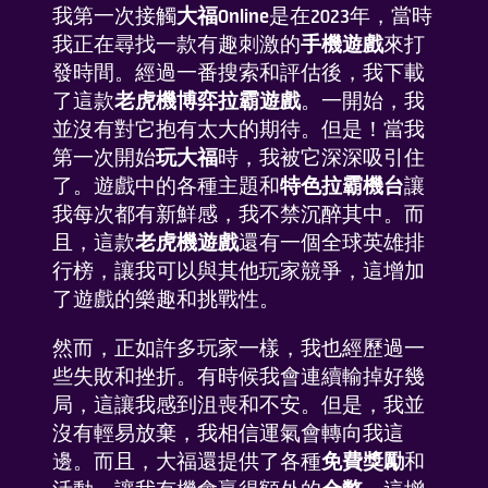
我第一次接觸
大福Online
是在2023年，當時
了解我們
我正在尋找一款有趣刺激的
手機遊戲
來打
發時間。經過一番搜索和評估後，我下載
了這款
老虎機博弈拉霸遊戲
。一開始，我
FAQ
並沒有對它抱有太大的期待。但是！當我
第一次開始
玩大福
時，我被它深深吸引住
聯係我們
了。遊戲中的各種主題和
特色拉霸機台
讓
我每次都有新鮮感，我不禁沉醉其中。而
且，這款
老虎機遊戲
還有一個全球英雄排
行榜，讓我可以與其他玩家競爭，這增加
了遊戲的樂趣和挑戰性。
然而，正如許多玩家一樣，我也經歷過一
添加到桌面
些失敗和挫折。有時候我會連續輸掉好幾
局，這讓我感到沮喪和不安。但是，我並
沒有輕易放棄，我相信運氣會轉向我這
邊。而且，大福還提供了各種
免費獎勵
和