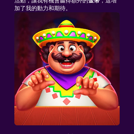
活動，讓我有機會贏得額外的
金幣
，這增
加了我的動力和期待。