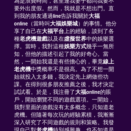
為是浪費時間，甚至連我妻子都問我要不
要外出度假。然而，我就是不想出門。直
了解我們
到我的朋友通過
line
告訴我關於
大福
online
（當時叫
大福娛樂城
）的事情。他分
FAQ
享了自己在
大福平台
上的經驗，談到了各
種
老虎機遊戲
以及在
虛擬世界
中的娛樂選
聯係我們
擇。當時，我對這種
娛樂方式
幾乎一無所
知，但他的描述引起了我的好奇心。當
然，一開始我還是有些擔心的，畢竟
線上
老虎機
中獎概率不是很高。為了不想一開
始就投入太多錢，我決定先上網做些功
課。在得到很多朋友推薦之後，我才決定
試試看。於是，我注冊了
大福online
的賬
添加到桌面
戶，開始瀏覽不同的遊戲選項。一開始，
我對里面的遊戲沒有太多概念，只知道老
虎機。但隨著每次玩的經驗累積，我漸漸
深入研究了不同遊戲的規則和策略。我發
現自己對
老虎機
特別感興趣，也不知道是