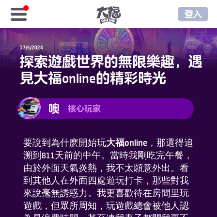
登入
首頁
17/5/2024
探索遊戲世界的無限樂趣，遇
免費福金
見大福online的精彩時光
樂享商城
噢
核心玩家
序號儲值
要說到為什麽開始玩
大福online
，那還得追
樂享俱樂部
溯到811天前的中午。當時我剛吃完午餐，
由於外面天氣炎熱，我不太願意外出。看
至尊俱樂部
到其他人在外面四處遊玩打卡，那些對我
來說毫無誘惑力。我更喜歡待在房間里玩
遊戲，但眾所周知，玩遊戲總會被他人認
遊戲資訊