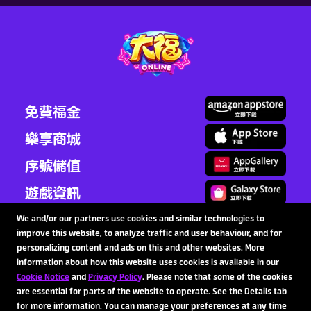
2026-08-06
最新資訊
了解更多>
免費福金
樂享商城
序號儲值
遊戲資訊
客服中心
We and/or our partners use cookies and similar technologies to
improve this website, to analyze traffic and user behaviour, and for
商業洽談
personalizing content and ads on this and other websites. More
information about how this website uses cookies is available in our
Cookie Notice
and
Privacy Policy
. Please note that some of the cookies
are essential for parts of the website to operate. See the Details tab
追蹤我們
for more information. You can manage your preferences at any time