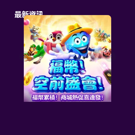
最新資訊
！
福幣商城專屬 累充送豪
禮！