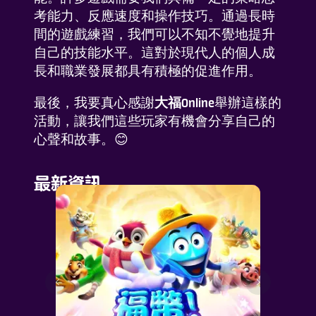
考能力、反應速度和操作技巧。通過長時
間的遊戲練習，我們可以不知不覺地提升
自己的技能水平。這對於現代人的個人成
長和職業發展都具有積極的促進作用。
最後，我要真心感謝
大福Online
舉辦這樣的
活動，讓我們這些玩家有機會分享自己的
心聲和故事。😊
最新資訊