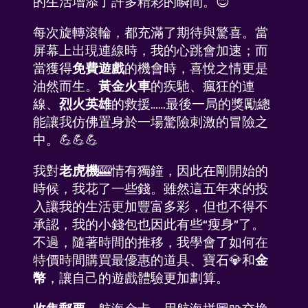
的生活增添了許多精彩的瞬間。😊
了解我們
每次旋轉滾輪，都充滿了期待與驚喜。當
屏幕上出現連線時，我的心跳會加速；而
FAQ
當獲得
免費遊戲
的機會時，喜悅之情更是
油然而生。
黃金火車
的疾馳、瘋狂的連
線、
烈火英雄
的救援……最後一局的獎勵總
聯係我們
能讓我仿佛置身於一場驚險刺激的冒險之
中。💪💪💪
我對
老虎機
🎰情有獨鐘，因此在剛開始的
時候，我花了一些錢。雖然這五年來的投
入讓我的生活更加豐富多彩，但也不得不
添加到桌面
承認，我的小錢包也因此有些“瘦身”了。
不過，隨著時間的推移，我學會了如何在
特價時間購買最優惠的道具、寶石💎和
金
幣
，讓自己的遊戲體驗更加劃算。