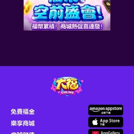
！
福幣商城專屬 累充送豪
禮！
2026-08-06
最新資訊
了解更多>
免費福金
樂享商城