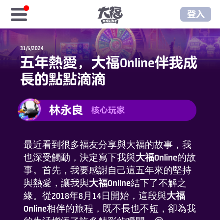
登入
首頁
31/5/2024
五年熱愛，大福Online伴我成
免費福金
長的點點滴滴
樂享商城
林永良
核心玩家
序號儲值
最近看到很多福友分享與大福的故事，我
樂享俱樂部
也深受觸動，決定寫下我與
大福Online
的故
事。首先，我要感謝自己這五年來的堅持
至尊俱樂部
與熱愛，讓我與
大福Online
結下了不解之
緣。從2018年8月14日開始，這段與
大福
Online
相伴的旅程，既不長也不短，卻為我
遊戲資訊