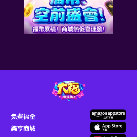
！
福幣商城專屬 累充送豪
禮！
2026-08-06
最新資訊
了解更多>
免費福金
樂享商城