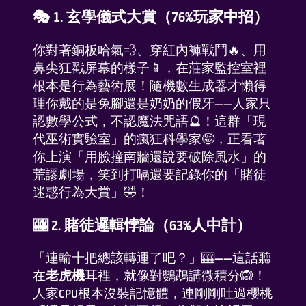
🎭 1. 玄學儀式大賞（76%玩家中招）
你對著銅板哈氣💨、穿紅內褲戰鬥🔥、用
鼻尖狂戳屏幕的樣子📱，在莊家監控室裡
根本是行為藝術展！隨機數生成器才懶得
理你戴的是兔腳還是奶奶的假牙——人家只
認數學公式，不認魔法咒語🔮！這群「現
代巫術實驗室」的瘋狂科學家🤪，正看著
你上演「用臉撞南牆還說要破除風水」的
荒謬劇場，笑到打嗝還要記錄你的「賭徒
迷惑行為大賞」🤣！
🎰 2. 賭徒邏輯悖論（63%人中計）
「連輸十把總該轉運了吧？」🎰——這話聽
在
老虎機
耳裡，就像對鸚鵡講微積分🙉！
人家CPU根本沒裝記憶體，連剛剛吐過櫻桃