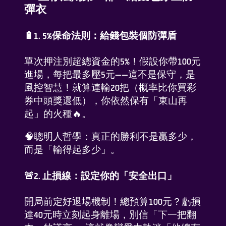
彈衣
🔋1. 5%保命法則：給錢包裝個防彈盾
單次押注別超總資金的5%！假設你帶100元
進場，每把最多壓5元——這不是保守，是
風控智慧！就算連輸20把（概率比你買彩
券中頭獎還低），你依然保有「東山再
起」的火種🔥。
🧠聰明人哲學：真正的勝利不是贏多少，
而是「輸得起多少」。
🚨2. 止損線：設定你的「安全出口」
開局前定好退場機制！總預算100元？虧損
達40元時立刻起身離場，別信「下一把翻