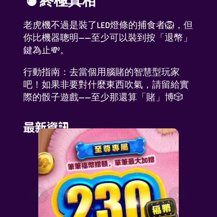
💣 終極真相
老虎機不過是裝了LED燈條的捕食者🦁，但
你比機器聰明——至少可以裝到按「退幣」
鍵為止💸。
行動指南：去當個用腦賭的智慧型玩家
吧！如果非要對什麼東西吹氣，請留給實
際的骰子遊戲——至少那還算「賭」博🎲
最新資訊