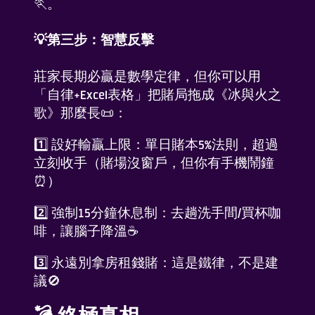
🏃。
💡第三步：智慧反擊
莊家長期必贏是數學定律，但你可以用
「自律+Excel表格」把賭局拖成《冰與火之
歌》那麼長📜：
1️⃣ 設好輸贏上限：單日賭本5%法則，超過
立刻收手（賭場沒窗戶，但你有手機鬧鐘
⏰）
2️⃣ 強制15分鐘休息制：去趟洗手間/買杯咖
啡，讓腦子降溫☕
3️⃣ 永遠別拿房租錢賭：這是鐵律，不是建
議🚫