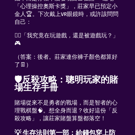
「心理操控奧斯卡獎」，莊家早已預定小
金人🏆。下次戴上VR眼鏡時，或許該問問
自己：
😵‍💫「我究竟在玩遊戲，還是被遊戲玩？」
🎮
（答案：後者。莊家連你褲子顏色都算好
了👖）
🛡️反殺攻略：聰明玩家的賭
場生存手冊
賭場從來不是勇者的戰場，而是智者的心
理戰棋盤🧠。想全身而退？收好這份「反
殺攻略」，讓莊家賭盤算盤都落空！
💡 生存法則第一部：給錢包穿上防