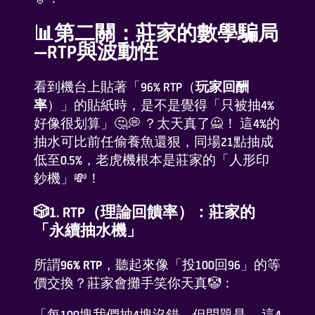
📊第二關：莊家的數學騙局
—RTP與波動性
看到機台上貼著「96% RTP（
玩家回酬
率
）」的貼紙時，是不是覺得「只被抽4%
好像很划算」🤔💭 ？太天真了🙅！ 這4%的
抽水可比前任偷養魚還狠，同場21點抽成
低至0.5%，老虎機根本是莊家的「人形印
鈔機」💸！
🎲1. RTP（理論回饋率）：莊家的
「永續抽水機」
所謂
96% RTP
，聽起來像「投100回96」的等
價交換？莊家會攤手笑你天真🤡：
「每100塊我們抽4塊沒錯，但問題是……這4