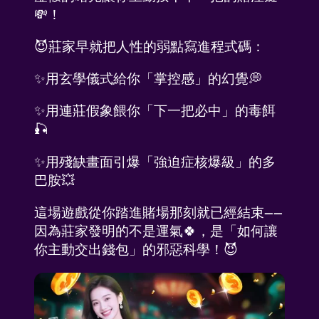
💸！
😈莊家早就把人性的弱點寫進程式碼：
✨用玄學儀式給你「掌控感」的幻覺💭
✨用連莊假象餵你「下一把必中」的毒餌
🎣
✨用殘缺畫面引爆「強迫症核爆級」的多
巴胺💥
這場遊戲從你踏進賭場那刻就已經結束——
因為莊家發明的不是運氣🍀，是「如何讓
你主動交出錢包」的邪惡科學！😈