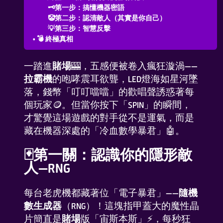
🗝️第一步：搞懂機器密語
🤡第二步：認清敵人（其實是你自己）
💡第三步：智慧反擊
• 💣 終極真相
一踏進
賭場
🎰，五感便被卷入瘋狂漩渦——
拉霸機
的咆哮震耳欲聾，LED燈海如星河墜
落，錢幣「叮叮噹噹」的歡唱聲誘惑著每
個玩家🪙。但當你按下「SPIN」的瞬間，
才驚覺這場遊戲的對手從不是運氣，而是
藏在機器深處的「冷血數學暴君」🤖。
🃏第一關：認識你的隱形敵
人—RNG
每台老虎機都藏著位「電子暴君」——
隨機
數生成器
（RNG）！這塊指甲蓋大的魔性晶
片簡直是
賭場
版「宙斯本斯」⚡️，每秒狂