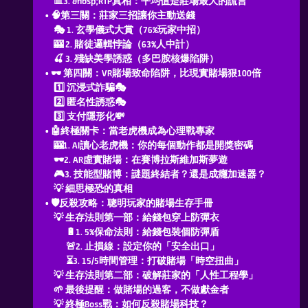
📊3. &nbsp;RTP真相：平均值是莊場最大的謊言
• 🧠第三關：莊家三招讓你主動送錢
了解我們
🎭 1. 玄學儀式大賞（76%玩家中招）
🎰 2. 賭徒邏輯悖論（63%人中計）
🍒 3. 殘缺美學誘惑（多巴胺核爆陷阱）
FAQ
• 🕶️ 第四關：VR賭場致命陷阱，比現實賭場狠100倍
1️⃣ 沉浸式詐騙🎭
2️⃣ 匿名性誘惑🎭
聯係我們
3️⃣ 支付隱形化💸
• 🤖終極關卡：當老虎機成為心理戰專家
🎰1. AI讀心老虎機：你的每個動作都是開獎密碼
🕶️2. AR虛實賭場：在賽博拉斯維加斯夢遊
🎮3. 技能型賭博：謎題終結者？還是成癮加速器？
💡 細思極恐的真相
• 🛡️反殺攻略：聰明玩家的賭場生存手冊
💡 生存法則第一部：給錢包穿上防彈衣
添加到桌面
🔋1. 5%保命法則：給錢包裝個防彈盾
🚨2. 止損線：設定你的「安全出口」
⏳3. 15/5時間管理：打破賭場「時空扭曲」
💡 生存法則第二部：破解莊家的「人性工程學」
🌱 最後提醒：做賭場的過客，不做獻金者
💡 終極Boss戰：如何反殺賭場科技？