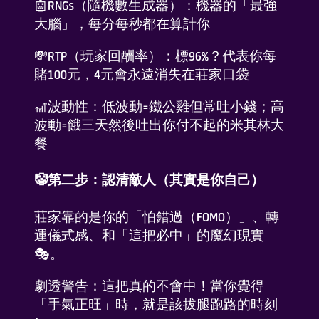
🤖RNGs（隨機數生成器）：機器的「最強
大腦」，每分每秒都在算計你
💸RTP（玩家回酬率）：標96%？代表你每
賭100元，4元會永遠消失在莊家口袋
🎢波動性：低波動=鐵公雞但常吐小錢；高
波動=餓三天然後吐出你付不起的米其林大
餐
🤡第二步：認清敵人（其實是你自己）
莊家靠的是你的「怕錯過（FOMO）」、轉
運儀式感、和「這把必中」的魔幻現實
🎭。
劇透警告：這把真的不會中！當你覺得
「手氣正旺」時，就是該拔腿跑路的時刻