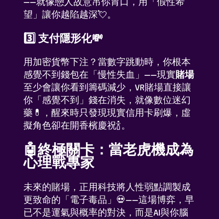
——就像戀人故意吊你胃口，用「假性希
望」讓你越陷越深💘。
3️⃣ 支付隱形化💸
用加密貨幣下注？當數字跳動時，你根本
感覺不到錢包在「慢性失血」——現實
賭場
至少會讓你看到籌碼減少，VR賭場直接讓
你「感覺不到」錢在消失，就像數位迷幻
藥💊，醒來時只發現現實信用卡刷爆，虛
擬角色卻在開香檳慶祝🍾。
🤖終極關卡：當老虎機成為
心理戰專家
未來的賭場，正用科技將人性弱點調製成
更致命的「電子毒品」💀——這場博弈，早
已不是運氣與概率的對決，而是AI與你腦