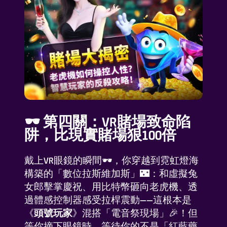
🕶️ 第四關：VR賭場致命陷
阱，比現實賭場狠100倍
戴上VR眼鏡的瞬間🕶️，你穿越到霓虹燈海
構築的「數位拉斯維加斯」🌃：和虛擬兔
女郎擊掌慶祝、用比特幣砸向老虎機、透
過體感控制器感受拉桿震動——這根本是
《
頭號玩家
》混搭「電音祭現場」🎉！但
等你摘下眼鏡時，等待你的不是「紅藍藥