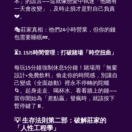
本」的謊言——這就像戀愛中執迷「他總有
一天會改變」，及時止損才是對自己負責
💔。
🎭莊家真相：他們24小時營業，但你的錢
包需要睡眠💤。
⏳3. 15/5時間管理：打破賭場「時空扭曲」
每玩15分鐘強制休息5分鐘！賭場用「無窗
設計+免費飲料」偷走你的時間感，別讓自
己變成《全面啟動》裡永不停轉的陀螺
🌀。起身走走、喝杯水、看看牆上的鐘——
當你開始為「差點贏」發瘋時，就該按下
暫停鍵了⏸️。
💡 生存法則第二部：破解莊家的
「人性工程學」