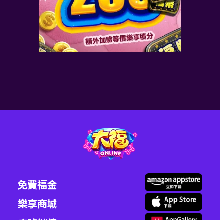
衝！萌寵派對超大額回
饋，儲值最高 123% 福幣
返還！
2026-07-31
最新資訊
了解更多>
免費福金
樂享商城