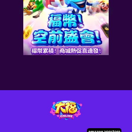
！
福幣商城專屬 累充送豪
禮！
2026-08-06
最新資訊
了解更多>