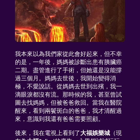
我本來以為我們家從此會好起來，但不幸
的是，一年後，媽媽被診斷出患有胰臟癌
二期。盡管進行了手術，但她還是沒能撐
過三個月。媽媽去世後，我開始變得消
極，不愛說話。從媽媽去世到出殯，我一
滴眼淚都沒有流。那時候的我，甚至曾試
圖去找媽媽，但被爸爸救回。當我在醫院
醒來，看到兩鬢斑白的爸爸，我才清醒過
來，意識到我還有爸爸需要照顧。
後來，我在電視上看到了
大福娛樂城
（現