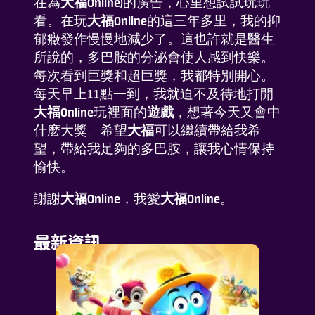
在為
大福Online
)的廣告，心里想試試玩玩
看。在玩
大福Online
的這三年多里，我的抑
郁癥發作慢慢地減少了。這也許就是醫生
所說的，多巴胺的分泌會使人感到快樂。
每次看到巨獎和超巨獎，我都特別開心。
每天早上11點一到，我就迫不及待地打開
大福Online
玩裡面的
遊戲
，想著今天又會中
什麽大獎。希望
大福
可以繼續帶給我希
望，帶給我足夠的多巴胺，讓我心情保持
愉快。
謝謝
大福Online
，我愛
大福Online
。
最新資訊