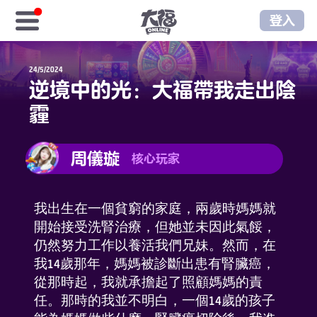
登入
首頁
24/5/2024
逆境中的光：大福帶我走出陰
免費福金
霾
樂享商城
周儀璇
核心玩家
序號儲值
我出生在一個貧窮的家庭，兩歲時媽媽就
樂享俱樂部
開始接受洗腎治療，但她並未因此氣餒，
仍然努力工作以養活我們兄妹。然而，在
至尊俱樂部
我14歲那年，媽媽被診斷出患有腎臟癌，
從那時起，我就承擔起了照顧媽媽的責
任。那時的我並不明白，一個14歲的孩子
遊戲資訊