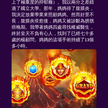
上了極重度的抑郁癥）。我以兩分之差錯
過了國立大學。那年，媽媽得了腹膜炎，
我決定放棄學業來照顧媽媽。然而好景不
長，腹膜炎痊愈後，媽媽又被診斷為膀胱
癌晚期。我帶著媽媽四處尋找權威醫生，
終於皇天不負有心人，找到了已經七十多
歲的楊顧問。媽媽的這場手術持續了13個
多小時。