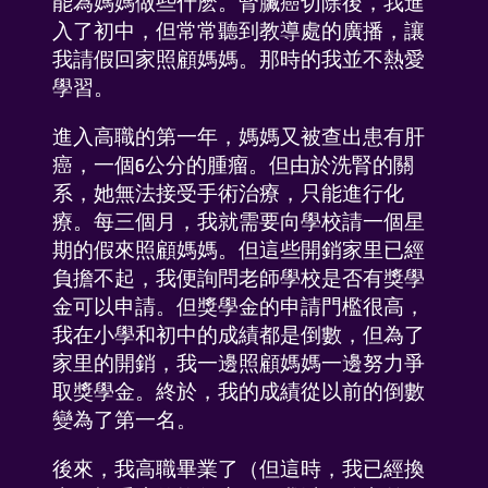
能為媽媽做些什麽。腎臟癌切除後，我進
入了初中，但常常聽到教導處的廣播，讓
了解我們
我請假回家照顧媽媽。那時的我並不熱愛
學習。
FAQ
進入高職的第一年，媽媽又被查出患有肝
癌，一個6公分的腫瘤。但由於洗腎的關
聯係我們
系，她無法接受手術治療，只能進行化
療。每三個月，我就需要向學校請一個星
期的假來照顧媽媽。但這些開銷家里已經
負擔不起，我便詢問老師學校是否有獎學
金可以申請。但獎學金的申請門檻很高，
我在小學和初中的成績都是倒數，但為了
添加到桌面
家里的開銷，我一邊照顧媽媽一邊努力爭
取獎學金。終於，我的成績從以前的倒數
變為了第一名。
後來，我高職畢業了（但這時，我已經換