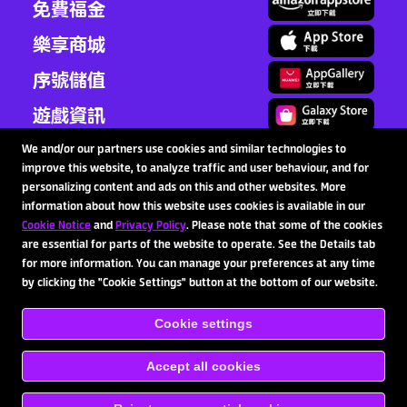
免費福金
樂享商城
序號儲值
遊戲資訊
客服中心
We and/or our partners use cookies and similar technologies to
improve this website, to analyze traffic and user behaviour, and for
商業洽談
personalizing content and ads on this and other websites. More
information about how this website uses cookies is available in our
Cookie Notice
and
Privacy Policy
. Please note that some of the cookies
are essential for parts of the website to operate. See the Details tab
追蹤我們
for more information. You can manage your preferences at any time
by clicking the "Cookie Settings" button at the bottom of our website.
Cookie settings
Copyright © 2020-2026 SpinX Games Ltd. All rights
reserved.
使用規章
隱私權條款
成癮防止協助
儲值
條款及條件
cookie
Accept all cookies
ENGLISH
繁體中文
日本語