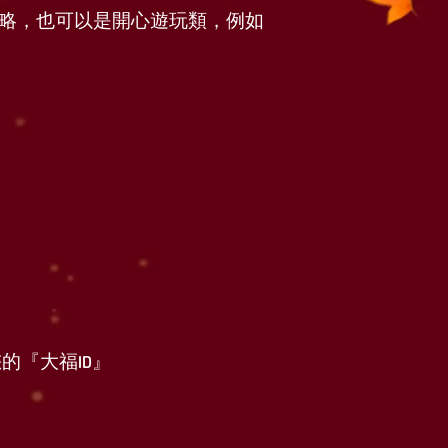
略，也可以是開心遊玩類，例如
的『大福ID』