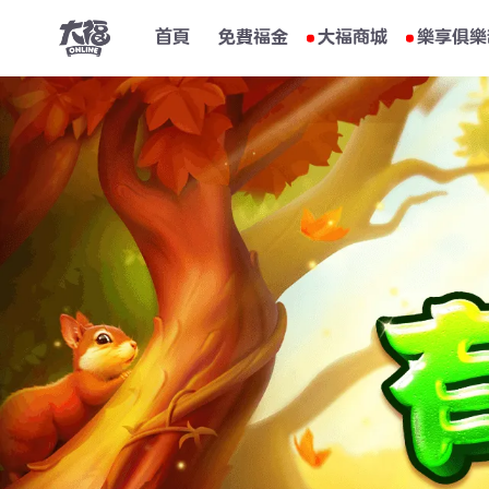
關於我們
>
遊戲資訊
>
#大福攻略 有獎募集！第一期
首頁
免費福金
大福商城
樂享俱樂