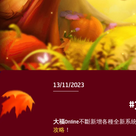
13/11/2023
大福Online
不斷新增各種全新系
攻略
！