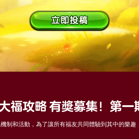
#大福攻略 有獎募集！第一
統機制和活動，為了讓所有福友共同體驗到其中的樂趣