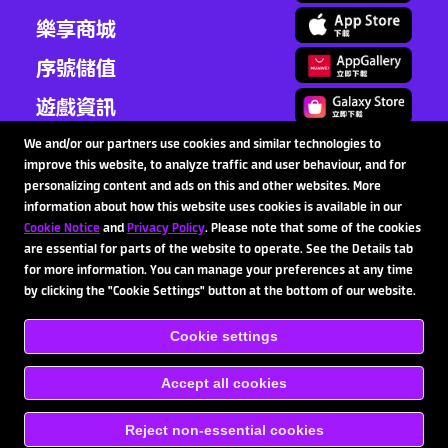
樂享商城
序號儲值
遊戲資訊
客服中心
We and/or our partners use cookies and similar technologies to
improve this website, to analyze traffic and user behaviour, and for
商業洽談
personalizing content and ads on this and other websites. More
information about how this website uses cookies is available in our
Cookie Notice
and
Privacy Policy
. Please note that some of the cookies
are essential for parts of the website to operate. See the Details tab
追蹤我們
for more information. You can manage your preferences at any time
by clicking the "Cookie Settings" button at the bottom of our website.
Cookie settings
Copyright © 2020-2026 SpinX Games Ltd. All rights
reserved.
使用規章
隱私權條款
成癮防止協助
儲值
條款及條件
cookie
Accept all cookies
ENGLISH
繁體中文
日本語
Reject non-essential cookies