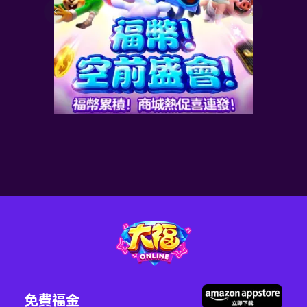
！
福幣商城專屬 累充送豪
禮！
2026-08-06
最新資訊
了解更多>
免費福金