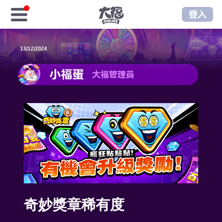
登入
首頁
13/12/2024
免費福金
小福蛋
大福管理員
樂享商城
序號儲值
樂享俱樂部
至尊俱樂部
奇妙獎章稀有度
遊戲資訊