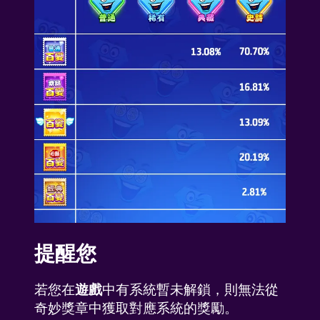
提醒您
若您在
遊戲
中有系統暫未解鎖，則無法從
奇妙獎章中獲取對應系統的獎勵。