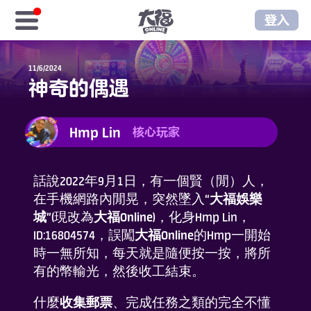
登入
首頁
11/6/2024
神奇的偶遇
免費福金
Hmp Lin
核心玩家
樂享商城
序號儲值
話說2022年9月1日，有一個賢（閒）人，
在手機網路內閒晃，突然墜入“
大福娛樂
城
”(現改為
大福Online
)，化身Hmp Lin，
樂享俱樂部
ID:16804574，誤闖
大福Online
的Hmp一開始
時一無所知，每天就是隨便按一按，將所
至尊俱樂部
有的幣輸光，然後收工結束。
遊戲資訊
什麼
收集郵票
、完成任務之類的完全不懂