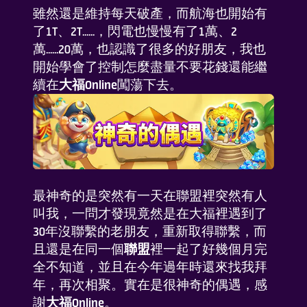
雖然還是維持每天破產，而航海也開始有
了1T、2T......，閃電也慢慢有了1萬、2
萬......20萬，也認識了很多的好朋友，我也
開始學會了控制怎麼盡量不要花錢還能繼
續在
大福Online
闖蕩下去。
最神奇的是突然有一天在聯盟裡突然有人
叫我，一問才發現竟然是在大福裡遇到了
30年沒聯繫的老朋友，重新取得聯繫，而
且還是在同一個
聯盟
裡一起了好幾個月完
全不知道，並且在今年過年時還來找我拜
年，再次相聚。實在是很神奇的偶遇，感
謝
大福Online
。