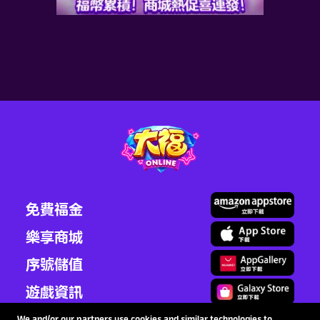
！
福幣商城專屬 累充送豪
禮！
2026-08-06
最新資訊
了解更多>
免費福金
樂享商城
序號儲值
遊戲資訊
We and/or our partners use cookies and similar technologies to