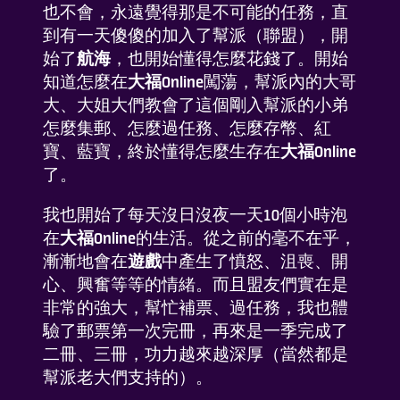
也不會，永遠覺得那是不可能的任務，直
了解我們
到有一天傻傻的加入了幫派（聯盟），開
始了
航海
，也開始懂得怎麼花錢了。開始
知道怎麼在
大福Online
闖蕩，幫派內的大哥
FAQ
大、大姐大們教會了這個剛入幫派的小弟
怎麼集郵、怎麼過任務、怎麼存幣、紅
聯係我們
寶、藍寶，終於懂得怎麼生存在
大福Online
了。
我也開始了每天沒日沒夜一天10個小時泡
在
大福Online
的生活。從之前的毫不在乎，
漸漸地會在
遊戲
中產生了憤怒、沮喪、開
心、興奮等等的情緒。而且盟友們實在是
添加到桌面
非常的強大，幫忙補票、過任務，我也體
驗了郵票第一次完冊，再來是一季完成了
二冊、三冊，功力越來越深厚（當然都是
幫派老大們支持的）。