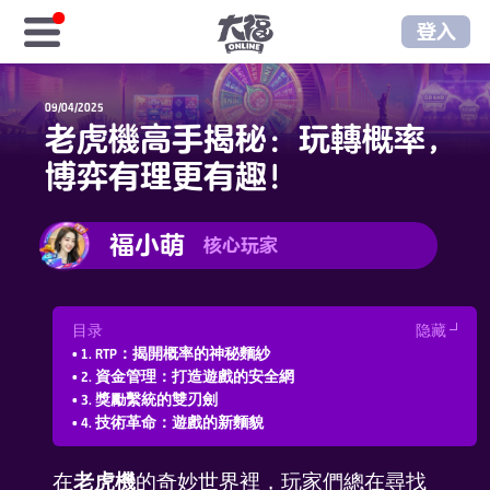
登入
首頁
09/04/2025
老虎機高手揭秘：玩轉概率，
免費福金
博弈有理更有趣！
樂享商城
福小萌
核心玩家
序號儲值
目录
隐藏
樂享俱樂部
• 1. RTP：揭開概率的神秘麵紗
• 2. 資金管理：打造遊戲的安全網
• 3. 獎勵繫統的雙刃劍
至尊俱樂部
• 4. 技術革命：遊戲的新麵貌
遊戲資訊
在
老虎機
的奇妙世界裡，玩家們總在尋找