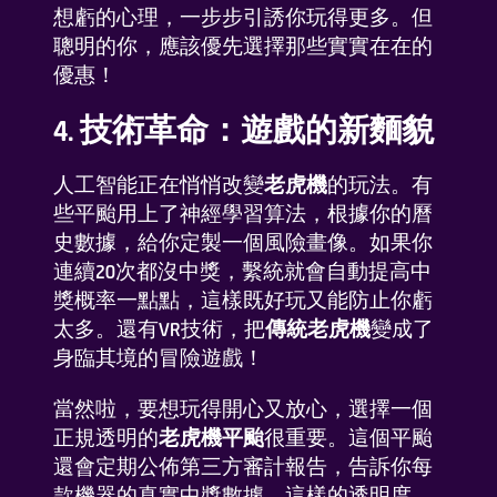
想虧的心理，一步步引誘你玩得更多。但
聰明的你，應該優先選擇那些實實在在的
優惠！
4. 技術革命：遊戲的新麵貌
人工智能正在悄悄改變
老虎機
的玩法。有
些平颱用上了神經學習算法，根據你的曆
史數據，給你定製一個風險畫像。如果你
連續20次都沒中獎，繫統就會自動提高中
獎概率一點點，這樣既好玩又能防止你虧
太多。還有VR技術，把
傳統老虎機
變成了
身臨其境的冒險遊戲！
當然啦，要想玩得開心又放心，選擇一個
正規透明的
老虎機平颱
很重要。這個平颱
還會定期公佈第三方審計報告，告訴你每
款機器的真實中獎數據，這樣的透明度，