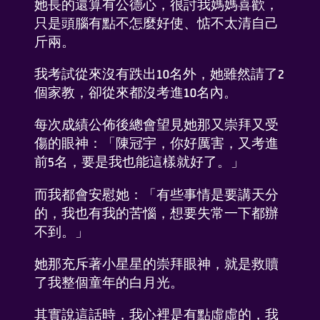
她長的還算有公德心，很討我媽媽喜歡，
只是頭腦有點不怎麼好使、惦不太清自己
了解我們
斤兩。
FAQ
我考試從來沒有跌出10名外，她雖然請了2
個家教，卻從來都沒考進10名內。
聯係我們
每次成績公佈後總會望見她那又崇拜又受
傷的眼神：「陳冠宇，你好厲害，又考進
前5名，要是我也能這樣就好了。」
而我都會安慰她：「有些事情是要講天分
的，我也有我的苦惱，想要失常一下都辦
添加到桌面
不到。」
她那充斥著小星星的崇拜眼神，就是救贖
了我整個童年的白月光。
其實說這話時，我心裡是有點虛虛的，我