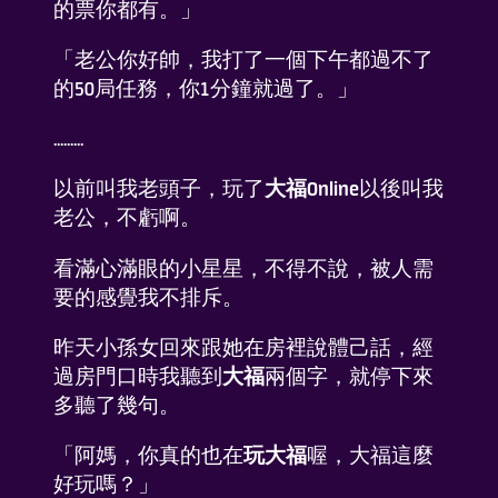
的票你都有。」
「老公你好帥，我打了一個下午都過不了
的50局任務，你1分鐘就過了。」
.........
以前叫我老頭子，玩了
大福Online
以後叫我
老公，不虧啊。
看滿心滿眼的小星星，不得不說，被人需
要的感覺我不排斥。
昨天小孫女回來跟她在房裡說體己話，經
過房門口時我聽到
大福
兩個字，就停下來
多聽了幾句。
「阿媽，你真的也在
玩大福
喔，大福這麼
好玩嗎？」