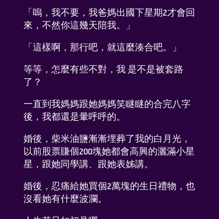
「嗚，我不要，我爸媽出國下星期2才會回
來，不然你這幾天陪我。」
「這樣啊，那行吧，就這麼湊合吧。」
等等，怎麼有些不對，我 是不是被套路
了？
一直到我媽媽跟她媽媽笑瞇瞇的合完八字
後，我都還是暈呼呼的。
婚後，柴米油鹽漸漸埋葬了我的白月光，
以前股票賺個200塊她都會高興的灑滿小星
星，跟她同學講、跟她表姊講。
婚後，忍痛給她買個2萬塊的生日禮物，也
沒看她有什麼波瀾。