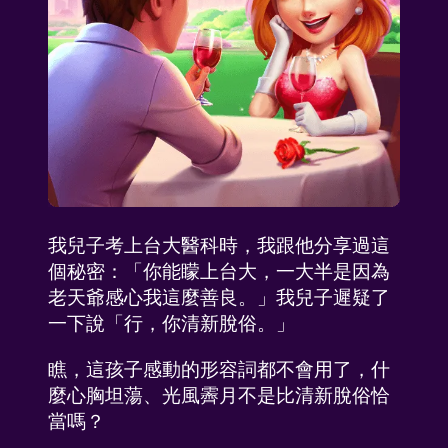
我兒子考上台大醫科時，我跟他分享過這
個秘密：「你能矇上台大，一大半是因為
老天爺感心我這麼善良。」我兒子遲疑了
一下說「行，你清新脫俗。」
瞧，這孩子感動的形容詞都不會用了，什
麼心胸坦蕩、光風霽月不是比清新脫俗恰
當嗎？