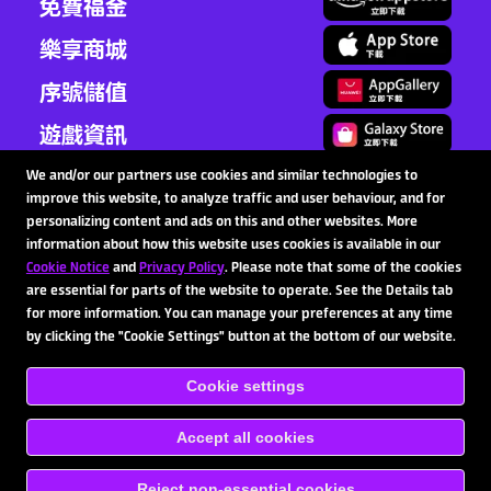
免費福金
樂享商城
序號儲值
遊戲資訊
客服中心
We and/or our partners use cookies and similar technologies to
improve this website, to analyze traffic and user behaviour, and for
商業洽談
personalizing content and ads on this and other websites. More
information about how this website uses cookies is available in our
Cookie Notice
and
Privacy Policy
. Please note that some of the cookies
are essential for parts of the website to operate. See the Details tab
追蹤我們
for more information. You can manage your preferences at any time
by clicking the "Cookie Settings" button at the bottom of our website.
Cookie settings
Copyright © 2020-2026 SpinX Games Ltd. All rights
reserved.
使用規章
隱私權條款
成癮防止協助
儲值
條款及條件
cookie
Accept all cookies
ENGLISH
繁體中文
日本語
Reject non-essential cookies