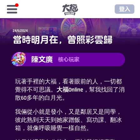
登入
首頁
24/5/2024
當時明月在，曾照彩雲歸
免費福金
陳文廣
核心玩家
樂享商城
序號儲值
玩著手裡的大福，看著眼前的人，一切都
覺得不可思議。
大福Online
，幫我找回了消
散60多年的白月光。
樂享俱樂部
我倆從小就是發小，又是鄰居又是同學，
至尊俱樂部
彼此熟到天天到她家蹭飯、寫功課、翻冰
箱，就像呼吸睡覺一樣自然。
遊戲資訊