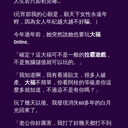
人生若只如初見哪....
(元宵節我的心願是，願天下女性永遠年
輕，因為女人年紀越大越不好騙。）
今年過年前，她突然說她也要玩
大福
Online
。
「確定？這大福可不是一般的
拉霸遊戲
，
不是無腦儲值就可以玩的。」
「我知道啊，我有看過貼文，很多人破
產、
大福
不簡單，你看阿栓的等級差你這
麼多就知道，不過這不是有你嗎？」
玩了幾天以後。我發現消失60多年的白月
光回來了。
「老公你好厲害，我打了好幾天都打不到