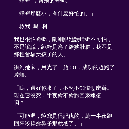
「蟑螂...，會飛的蟑螂。」
「蟑螂那麼小，有什麼好怕的。」
「救我...嗚....啊...」
我也很怕蟑螂，剛剛跟她說蟑螂不可怕，
不是說謊，純粹是為了給她壯膽，我不是
那種會騙女孩子的人。
衝到她家，用光了一瓶DDT，成功的趕跑了
蟑螂。
「嗚，還好你來了，不然不知道怎麼辦。
現在它沒死，半夜會不會跑回來報復
啊？」
「可能喔，蟑螂是很記仇的，萬一半夜跑
回來咬掉妳鼻子那就糟了。」